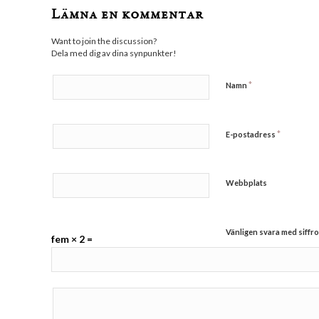
Lämna en kommentar
Want to join the discussion?
Dela med dig av dina synpunkter!
*
Namn
*
E-postadress
Webbplats
Vänligen svara med siffro
fem × 2 =