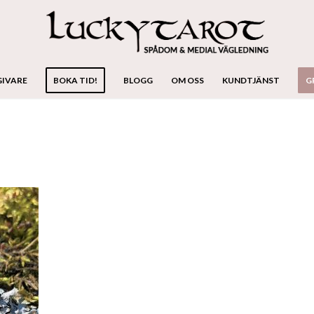
GIVARE
BOKA TID!
BLOGG
OM OSS
KUNDTJÄNST
G