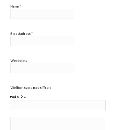
*
Namn
*
E-postadress
Webbplats
Vänligen svara med siffror:
två × 2 =