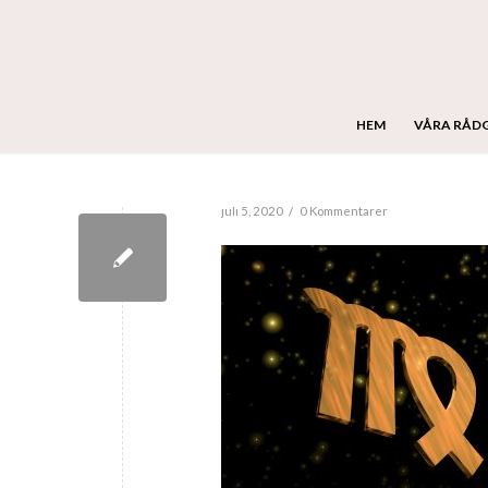
HEM
VÅRA RÅD
/
juli 5, 2020
0 Kommentarer