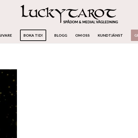
GIVARE
BOKA TID!
BLOGG
OM OSS
KUNDTJÄNST
G