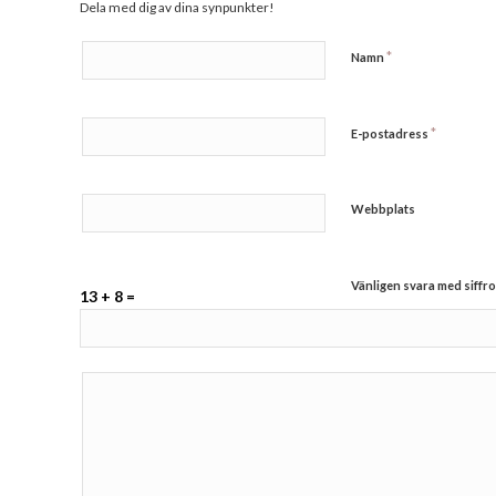
Dela med dig av dina synpunkter!
*
Namn
*
E-postadress
Webbplats
Vänligen svara med siffro
13 + 8 =