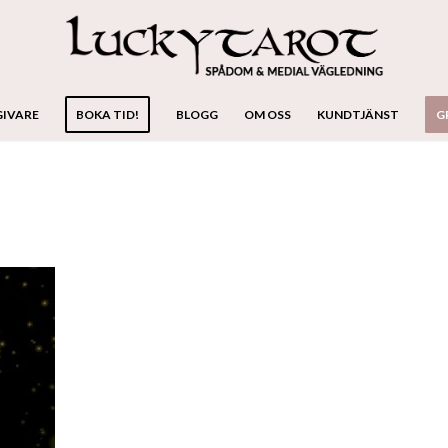
GIVARE
BOKA TID!
BLOGG
OM OSS
KUNDTJÄNST
G