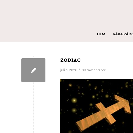
HEM
VÅRA RÅD
zodiac
/
juli 5, 2020
0 Kommentarer