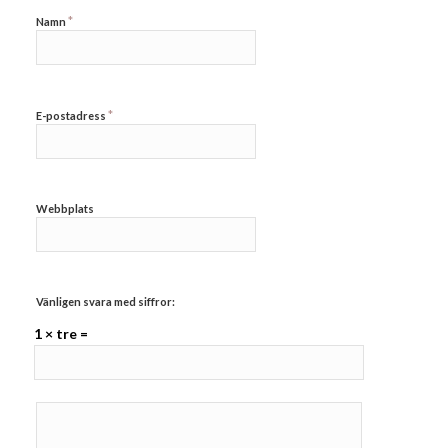
*
Namn
*
E-postadress
Webbplats
Vänligen svara med siffror:
1 × tre =