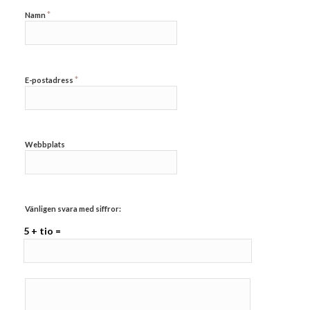
*
Namn
*
E-postadress
Webbplats
Vänligen svara med siffror:
5 + tio =