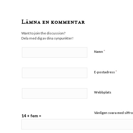
Lämna en kommentar
Want to join the discussion?
Dela med dig av dina synpunkter!
*
Namn
*
E-postadress
Webbplats
Vänligen svara med siffro
14 + fem =