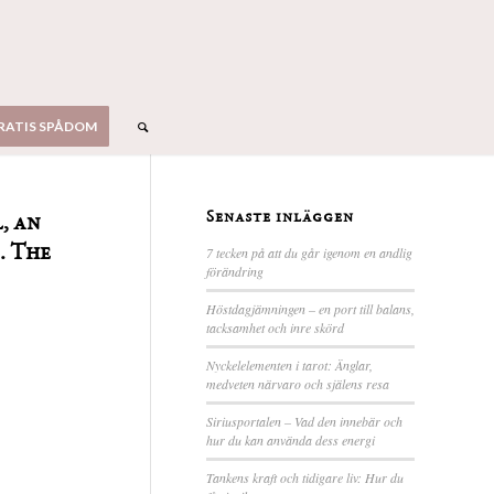
RATIS SPÅDOM
Senaste inläggen
, an
. The
7 tecken på att du går igenom en andlig
förändring
Höstdagjämningen – en port till balans,
tacksamhet och inre skörd
Nyckelelementen i tarot: Änglar,
medveten närvaro och själens resa
Siriusportalen – Vad den innebär och
hur du kan använda dess energi
Tankens kraft och tidigare liv: Hur du