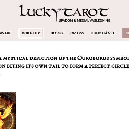
GIVARE
BOKA TID!
BLOGG
OM OSS
KUNDTJÄNST
G
1 – A mystical depiction of the Ouroboros symbol
n biting its own tail to form a perfect circle
e