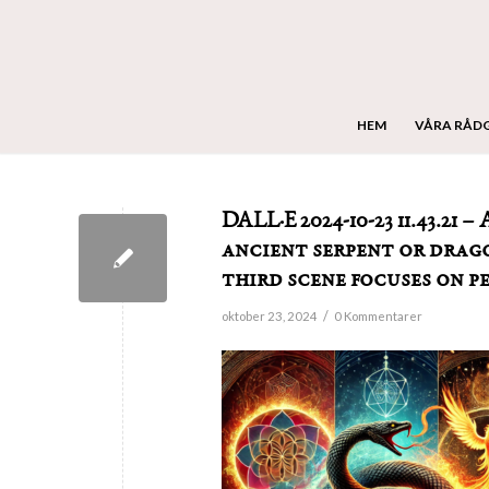
HEM
VÅRA RÅD
DALL·E 2024-10-23 11.43.2
ancient serpent or drago
third scene focuses on p
/
oktober 23, 2024
0 Kommentarer