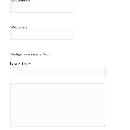
E-postadress
Webbplats
Vänligen svara med siffror:
fyra × tre =