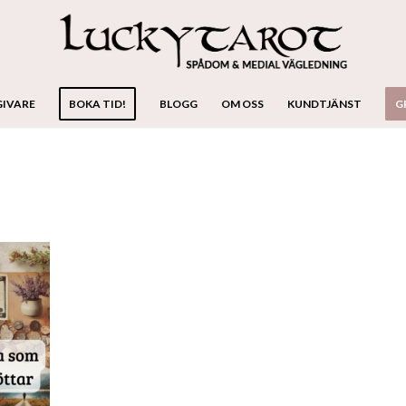
GIVARE
BOKA TID!
BLOGG
OM OSS
KUNDTJÄNST
G