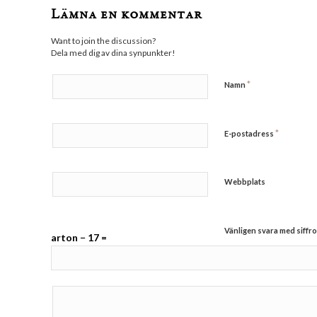
Lämna en kommentar
Want to join the discussion?
Dela med dig av dina synpunkter!
*
Namn
*
E-postadress
Webbplats
Vänligen svara med siffro
arton − 17 =