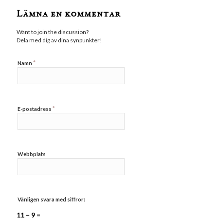
Lämna en kommentar
Want to join the discussion?
Dela med dig av dina synpunkter!
*
Namn
*
E-postadress
Webbplats
Vänligen svara med siffror:
11 − 9 =