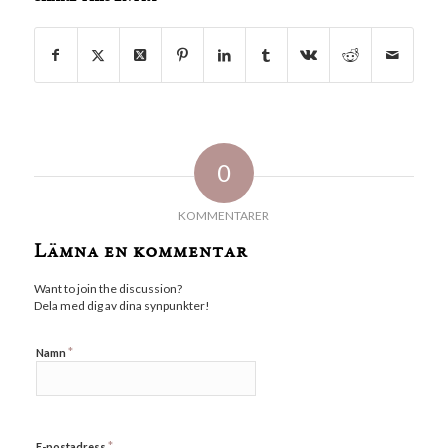
0
KOMMENTARER
Lämna en kommentar
Want to join the discussion?
Dela med dig av dina synpunkter!
*
Namn
*
E-postadress