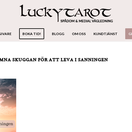
GIVARE
BOKA TID!
BLOGG
OM OSS
KUNDTJÄNST
G
mna skuggan för att leva i sanningen