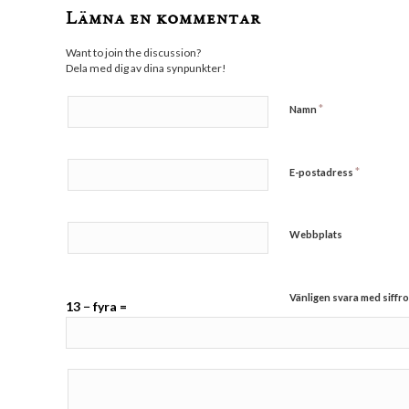
Lämna en kommentar
Want to join the discussion?
Dela med dig av dina synpunkter!
*
Namn
*
E-postadress
Webbplats
Vänligen svara med siffro
13 − fyra =