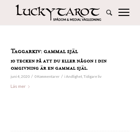
Taggarkiv:
gammal själ
10 tecken på att du eller någon i din
omgivning är en gammal själ.
/
/
juni 4, 2020
0 Kommentarer
i
Andlighet
,
Tidigare liv
Läs mer