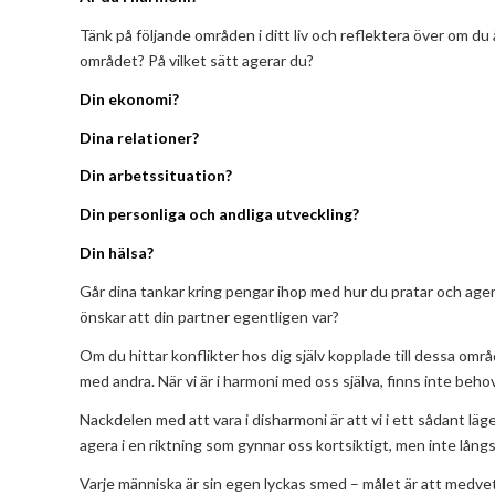
Tänk på följande områden i ditt liv och reflektera över om du 
området? På vilket sätt agerar du?
Din ekonomi?
Dina relationer?
Din arbetssituation?
Din personliga och andliga utveckling?
Din hälsa?
Går dina tankar kring pengar ihop med hur du pratar och agera
önskar att din partner egentligen var?
Om du hittar konflikter hos dig själv kopplade till dessa område
med andra. När vi är i harmoni med oss själva, finns inte behov
Nackdelen med att vara i disharmoni är att vi i ett sådant läg
agera i en riktning som gynnar oss kortsiktigt, men inte långs
Varje människa är sin egen lyckas smed – målet är att medvete