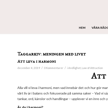
HEM
VÅRA RÅD
Taggarkiv:
meningen med livet
Att leva i harmoni
/
/
december 4, 2019
0 Kommentarer
i
Andlighet
,
Law of Attraction
Att 
Alla vill vi leva i harmoni, men vad innebär det och hur gör ma
vårt liv är i balans och fokuserade på samma saker – Vad vi sä
tankar, ord, känslor och handlingar – upplever vi en inre och yt
Är du i harmoni?