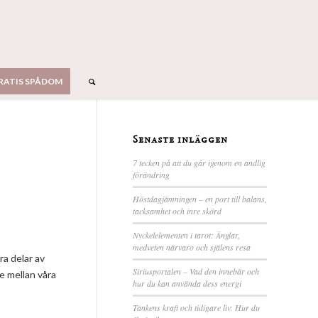
RATIS SPÅDOM
Senaste inläggen
7 tecken på att du går igenom en andlig
förändring
Höstdagjämningen – en port till balans,
tacksamhet och inre skörd
Nyckelelementen i tarot: Änglar,
medveten närvaro och själens resa
ra delar av
Siriusportalen – Vad den innebär och
te mellan våra
hur du kan använda dess energi
Tankens kraft och tidigare liv: Hur du