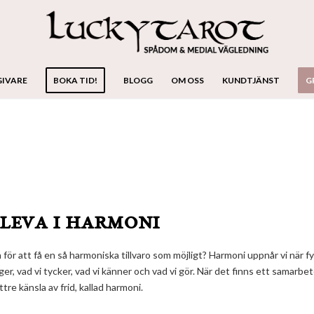
GIVARE
BOKA TID!
BLOGG
OM OSS
KUNDTJÄNST
G
leva i harmoni
n för att få en så harmoniska tillvaro som möjligt? Harmoni uppnår vi när fy
ger, vad vi tycker, vad vi känner och vad vi gör. När det finns ett samarbe
tre känsla av frid, kallad harmoni.