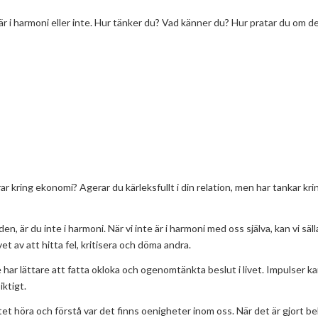
är i harmoni eller inte. Hur tänker du? Vad känner du? Hur pratar du om de
r kring ekonomi? Agerar du kärleksfullt i din relation, men har tankar kri
n, är du inte i harmoni. När vi inte är i harmoni med oss själva, kan vi säl
et av att hitta fel, kritisera och döma andra.
e har lättare att fatta okloka och ogenomtänkta beslut i livet. Impulser ka
iktigt.
t höra och förstå var det finns oenigheter inom oss. När det är gjort be