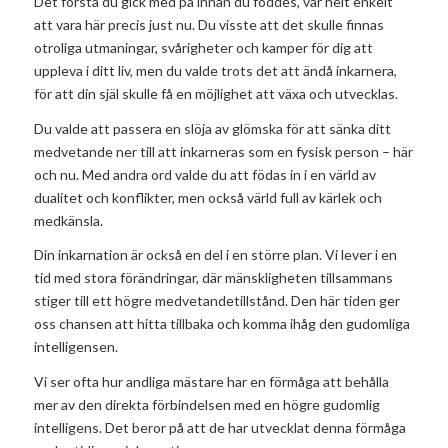
Det första du gick med på innan du föddes, var helt enkelt
att vara här precis just nu. Du visste att det skulle finnas
otroliga utmaningar, svårigheter och kamper för dig att
uppleva i ditt liv, men du valde trots det att ändå inkarnera,
för att din själ skulle få en möjlighet att växa och utvecklas.
Du valde att passera en slöja av glömska för att sänka ditt
medvetande ner till att inkarneras som en fysisk person – här
och nu. Med andra ord valde du att födas in i en värld av
dualitet och konflikter, men också värld full av kärlek och
medkänsla.
Din inkarnation är också en del i en större plan. Vi lever i en
tid med stora förändringar, där mänskligheten tillsammans
stiger till ett högre medvetandetillstånd. Den här tiden ger
oss chansen att hitta tillbaka och komma ihåg den gudomliga
intelligensen.
Vi ser ofta hur andliga mästare har en förmåga att behålla
mer av den direkta förbindelsen med en högre gudomlig
intelligens. Det beror på att de har utvecklat denna förmåga