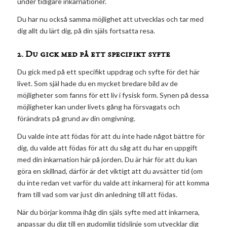
under tidigare inkarnationer.
Du har nu också samma möjlighet att utvecklas och tar med
dig allt du lärt dig, på din själs fortsatta resa.
2. Du gick med på ett specifikt syfte
Du gick med på ett specifikt uppdrag och syfte för det här
livet. Som själ hade du en mycket bredare bild av de
möjligheter som fanns för ett liv i fysisk form. Synen på dessa
möjligheter kan under livets gång ha försvagats och
förändrats på grund av din omgivning.
Du valde inte att födas för att du inte hade något bättre för
dig, du valde att födas för att du såg att du har en uppgift
med din inkarnation här på jorden. Du är här för att du kan
göra en skillnad, därför är det viktigt att du avsätter tid (om
du inte redan vet varför du valde att inkarnera) för att komma
fram till vad som var just din anledning till att födas.
När du börjar komma ihåg din själs syfte med att inkarnera,
anpassar du dig till en gudomlig tidslinje som utvecklar dig