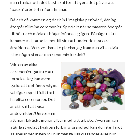
mina tankar och det bästa sättet att göra det på var att
”pausa” arbetet i några timmar.
Då och då kommer jag dock in i ”magiska perioder”, där jag
återgår till mina ceremonier. Speciellt när sommaren övergår
till höst och mörkret börjar infinna sig igen. På något sätt
kommer mitt arbete mer till sin rätt under de mörkare
årstiderna. Vem vet kanske plockar jag fram min vita salvia
eller några stenar och renar min kortlek?
Vikten av olika
ceremonier går inte att
förneka. Jag kan även
tycka att det finns något
väldigt respektfullt i att
ha olika ceremonier. Det
är ett sätt att visa
andevärlden/Universum
att man faktiskt menar allvar med sitt arbete. Även om jag
står fast vid att kvalitén förblir oförändrad, kan du inte Tarot
så spelar det ingen roll hur många ljus du tänder eller hur