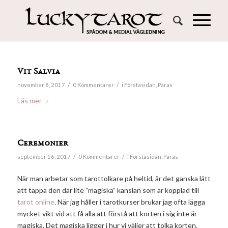
Vit Salvia
/
/
november 8, 2017
0 Kommentarer
i
Förstasidan
,
Paras
Läs mer
Ceremonier
/
/
september 16, 2017
0 Kommentarer
i
Förstasidan
,
Paras
När man arbetar som tarottolkare på heltid, är det ganska lätt
att tappa den där lite ”magiska” känslan som är kopplad till
tarot online
. När jag håller i tarotkurser brukar jag ofta lägga
mycket vikt vid att få alla att förstå att korten i sig inte är
magiska. Det magiska ligger i hur vi väljer att tolka korten.