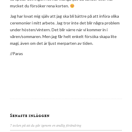
mycket du försöker rena korten.
Jag har lovat mig själv att jag ska bli bättre på att införa olika
ceremonier i mitt arbete. Jag tror inte det blir några problem
under hösten/vintern. Det blir värre när vi kommer in i
våren/sommaren. Men jag får helt enkelt försöka skapa lite
magi, även om det är ljust merparten av tiden.
//Paras
Senaste inläggen
7 tecken på att du går igenom en andlig förändring