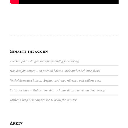
Senaste inläggen
7 tecken på att du går igenom en andlig förändring
Höstdagjämningen – en port till balans, tacksamhet och inre skörd
Nyckelelementen i tarot: Änglar, medveten närvaro och själens resa
Siriusportalen – Vad den innebär och hur du kan använda dess energi
Tankens kraft och tidigare liv: Hur du får insikter
Arkiv