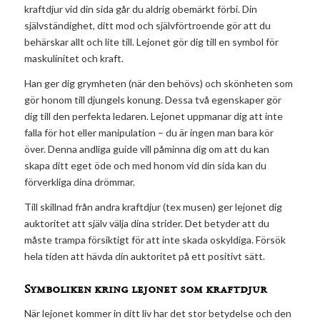
kraftdjur vid din sida går du aldrig obemärkt förbi. Din
självständighet, ditt mod och självförtroende gör att du
behärskar allt och lite till. Lejonet gör dig till en symbol för
maskulinitet och kraft.
Han ger dig grymheten (när den behövs) och skönheten som
gör honom till djungels konung. Dessa två egenskaper gör
dig till den perfekta ledaren. Lejonet uppmanar dig att inte
falla för hot eller manipulation – du är ingen man bara kör
över. Denna andliga guide vill påminna dig om att du kan
skapa ditt eget öde och med honom vid din sida kan du
förverkliga dina drömmar.
Till skillnad från andra kraftdjur (tex musen) ger lejonet dig
auktoritet att själv välja dina strider. Det betyder att du
måste trampa försiktigt för att inte skada oskyldiga. Försök
hela tiden att hävda din auktoritet på ett positivt sätt.
Symboliken kring lejonet som kraftdjur
När lejonet kommer in ditt liv har det stor betydelse och den