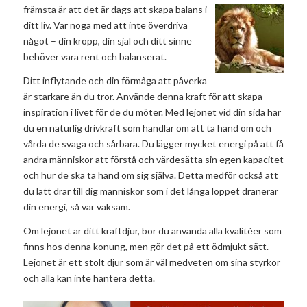
främsta
är att det är dags att skapa balans i
ditt liv. Var noga med att inte överdriva
något – din kropp, din själ och ditt sinne
behöver vara rent och balanserat.
Ditt inflytande och din förmåga att påverka
är starkare än du tror. Använde denna kraft för att skapa
inspiration i livet för de du möter. Med lejonet vid din sida har
du en naturlig drivkraft som handlar om att ta hand om och
vårda de svaga och sårbara. Du lägger mycket energi på att få
andra människor att förstå och värdesätta sin egen kapacitet
och hur de ska ta hand om sig själva. Detta medför också att
du lätt drar till dig människor som i det långa loppet dränerar
din energi, så var vaksam.
Om lejonet är ditt kraftdjur, bör du använda alla kvalitéer som
finns hos denna konung, men gör det på ett ödmjukt sätt.
Lejonet är ett stolt djur som är väl medveten om sina styrkor
och alla kan inte hantera detta.