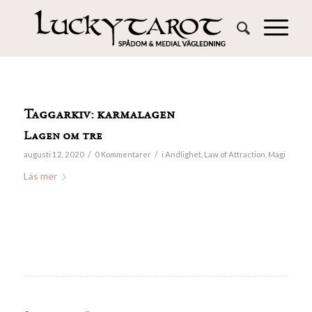
Taggarkiv:
karmalagen
Lagen om tre
/
/
augusti 12, 2020
0 Kommentarer
i
Andlighet
,
Law of Attraction
,
Magi
Läs mer