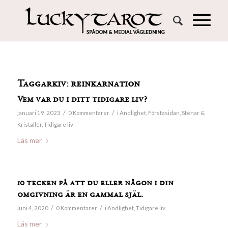
Taggarkiv:
reinkarnation
Vem var du i ditt tidigare liv?
/
/
januari 19, 2023
0 Kommentarer
i
Andlighet
,
Förstasidan
,
Stenar &
Kristaller
,
Tidigare liv
Läs mer
10 tecken på att du eller någon i din
omgivning är en gammal själ.
/
/
juni 4, 2020
0 Kommentarer
i
Andlighet
,
Tidigare liv
Läs mer